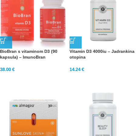
BioBran s vitaminom D3 (90
Vitamin D3 4000iu – Jadrankina
kapsula) – ImunoBran
otopina
38.00
€
14.24
€