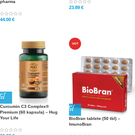
pharma
23.89
€
44.00
€
HOT
Curcumin C3 Complex®
Premium (60 kapsula) – Hug
Your Life
BioBran tablete (50 tbl) –
ImunoBran