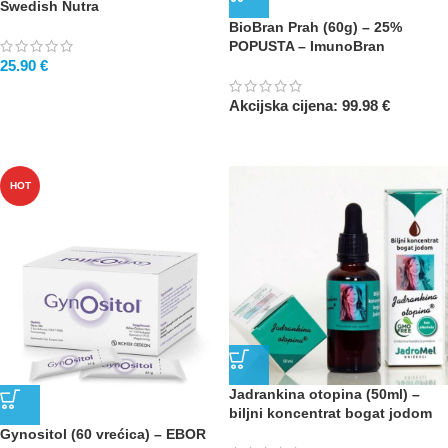
Swedish Nutra
BioBran Prah (60g) – 25%
POPUSTA – ImunoBran
25.90
€
Akcijska cijena:
99.98
€
HOT
Jadrankina otopina (50ml) –
biljni koncentrat bogat jodom
Gynositol (60 vrećica) – EBOR