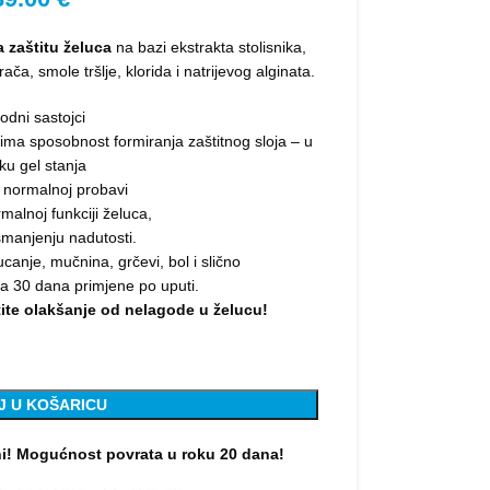
a zaštitu želuca
na bazi ekstrakta stolisnika,
ča, smole tršlje, klorida i natrijevog alginata.
rodni sastojci
ji ima sposobnost formiranja zaštitnog sloja – u
iku gel stanja
 normalnoj probavi
malnoj funkciji želuca,
smanjenju nadutosti.
canje, mučnina, grčevi, bol i slično
za 30 dana primjene po uputi.
etite olakšanje od nelagode u želucu!
J U KOŠARICU
ni! Mogućnost povrata u roku 20 dana!