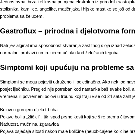
Jednostavna, brza i efikasna primjena ekstrakta iz prirodnih sastoja
stolisnika, kamilice, angelike, matičnjaka i hijske mastike se još o
problema sa želucem.
Gastroflux – prirodna i djelotvorna for
Natrijev alginat ima sposobnost stvaranja zaštitnog sloja iznad želuč
normalnoj probavi i umirujućem učinku kod želučanih tegoba
Simptomi koji upućuju na probleme sa
Simptomi se mogu pojaviti udruženo ili pojedinačno. Ako neki od na
posjet liječniku. Pregled nije potreban kod nastanka baš svake boli, al
vremena ili povremeni bolovi u trbuhu koji traju više od 24 sata zahtije
Bolovi u gornjem dijelu trbuha
Pojave boli u „žličici“ , tik ispod prsne kosti koji se šire prema čitavo
Nadutost, mučnina, žgaravica
Pojava osjećaja sitosti nakon male količine (neuobičajene količine hr