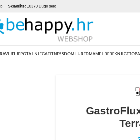
eb
Skladište:
10370 Dugo selo
RAVLJE
LJEPOTA I NJEGA
FITNESS
DOM I URED
MAME I BEBE
KNJIGE
TOP
A
GastroFlux
Ter