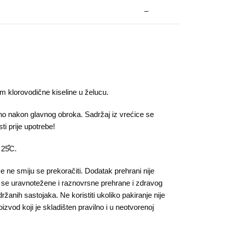
–
m klorovodične kiseline u želucu.
no nakon glavnog obroka. Sadržaj iz vrećice se
ti prije upotrebe!
25֯C.
ne smiju se prekoračiti. Dodatak prehrani nije
i se uravnotežene i raznovrsne prehrane i zdravog
adržanih sastojaka. Ne koristiti ukoliko pakiranje nije
oizvod koji je skladišten pravilno i u neotvorenoj