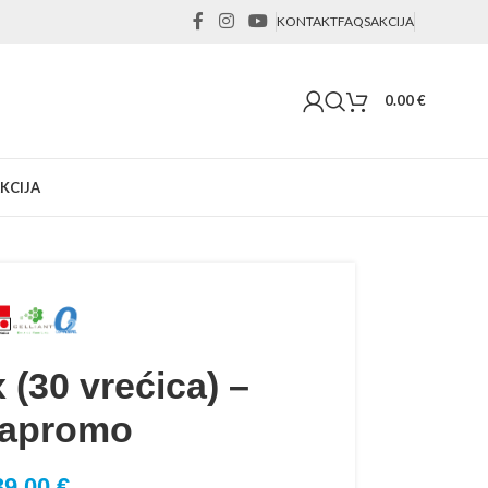
KONTAKT
FAQS
AKCIJA
0.00
€
KCIJA
 (30 vrećica) –
rapromo
39.00
€