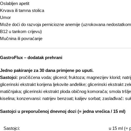
Oslabljen apetit
Krvava ili tamna stolica
Umor
Može doći do razvoja perniciozne anemije (uzrokovana nedostatkom
B12 u tankom crijevu)
Mučnina ili povraćanje
GastroFlux – dodatak prehrani
Jedno pakiranje za 30 dana primjene po uputi.
Sastojci:
pročišćena voda; glicerol; fruktoza; magnezijev klorid; natrij
glicerinski ekstrakt korijena ljekovite anđelike; glicerinski ekstrakt zelen
matičnjaka; glicerinski ekstrakt ploda običnog komorača; smola tršlje
kiselina; konzervansi: natrijev benzoat; kalijev sorbat; zaslađivač: su
Sastojci u preporučenoj dnevnoj dozi (= jedna vrećica / 15 ml)
Sastojci:
u 15 ml (=