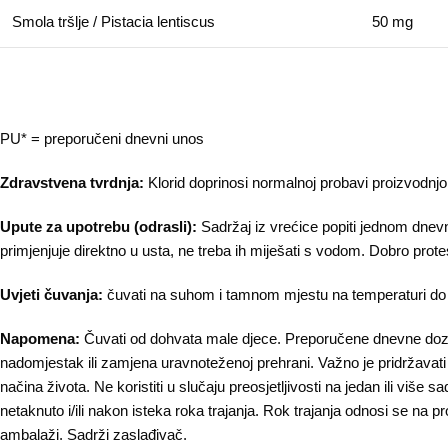
Smola tršlje / Pistacia lentiscus
50 mg
PU* = preporučeni dnevni unos
Zdravstvena tvrdnja:
Klorid doprinosi normalnoj probavi proizvodnjo
Upute za upotrebu (odrasli):
Sadržaj iz vrećice popiti jednom dnev
primjenjuje direktno u usta, ne treba ih miješati s vodom. Dobro protes
Uvjeti čuvanja:
čuvati na suhom i tamnom mjestu na temperaturi do 
Napomena:
Čuvati od dohvata male djece. Preporučene dnevne doze 
nadomjestak ili zamjena uravnoteženoj prehrani. Važno je pridržavat
načina života. Ne koristiti u slučaju preosjetljivosti na jedan ili više s
netaknuto i/ili nakon isteka roka trajanja. Rok trajanja odnosi se na pr
ambalaži. Sadrži zaslađivač.