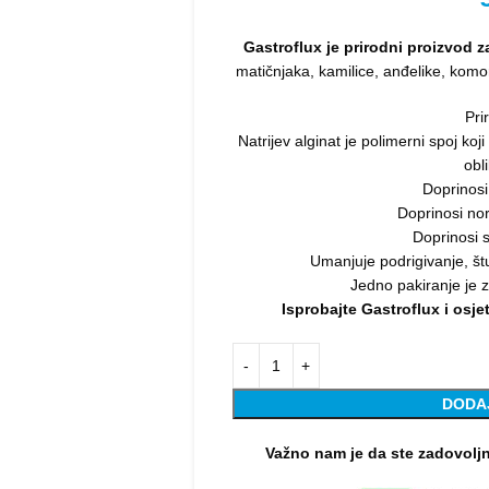
Gastroflux je prirodni proizvod z
matičnjaka, kamilice, anđelike, komora
Pri
Natrijev alginat je polimerni spoj ko
obl
Doprinosi
Doprinosi nor
Doprinosi 
Umanjuje podrigivanje, štu
Jedno pakiranje je 
Isprobajte Gastroflux i osj
DODA
Važno nam je da ste zadovolj