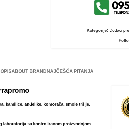
Kategorije:
Dodaci pre
Foll
OPIS
ABOUT BRAND
NAJČEŠĆA PITANJA
errapromo
ka, kamilice, anđelike, komorača, smole tršlje,
g laboratorija sa kontroliranom proizvodnjom.