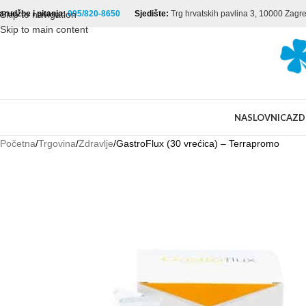
arudžbe i pitanja:
Skip to navigation
095/820-8650
Sjedište:
Trg hrvatskih pavlina 3, 10000 Zagr
Skip to main content
NASLOVNICA
ZD
Početna
Trgovina
Zdravlje
GastroFlux (30 vrećica) – Terrapromo