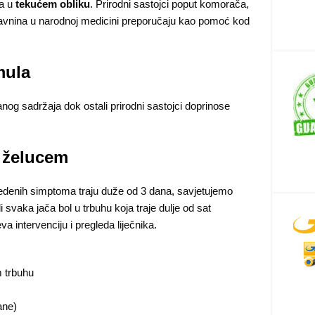
ka u
tekućem obliku
. Prirodni sastojci poput komorača,
d davnina u narodnoj medicini preporučaju kao pomoć kod
mula
anog sadržaja dok ostali prirodni sastojci doprinose
 želucem
vedenih simptoma traju duže od 3 dana, savjetujemo
i svaka jača bol u trbuhu koja traje dulje od sat
va intervenciju i pregleda liječnika.
m trbuhu
ane)