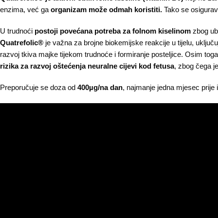
enzima, već ga
organizam može odmah koristiti.
Tako se osigurava
U trudnoći
postoji povećana potreba za folnom kiselinom
zbog ub
Quatrefolic®
je važna za brojne biokemijske reakcije u tijelu, uključ
razvoj tkiva majke tijekom trudnoće i formiranje posteljice. Osim toga
rizika za razvoj oštećenja neuralne cijevi kod fetusa
, zbog čega j
Preporučuje se doza od
400µg/na dan
, najmanje jedna mjesec prije i