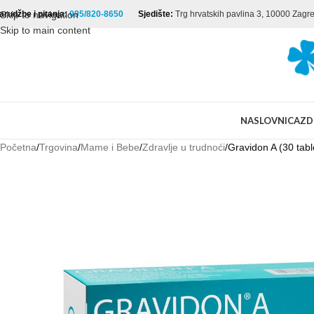
arudžbe i pitanja:
Skip to navigation
095/820-8650
Sjedište:
Trg hrvatskih pavlina 3, 10000 Zagr
Skip to main content
NASLOVNICA
ZD
Početna
Trgovina
Mame i Bebe
Zdravlje u trudnoći
Gravidon A (30 tabl