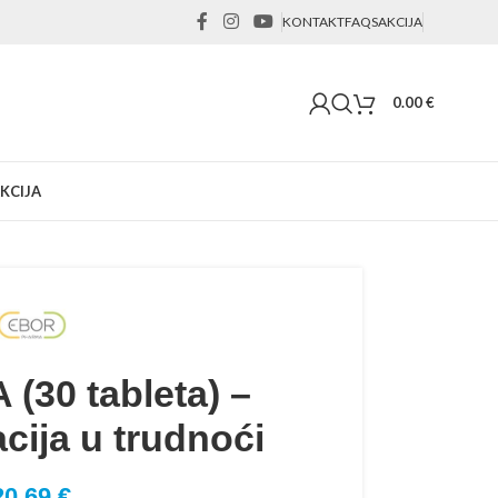
KONTAKT
FAQS
AKCIJA
0.00
€
KCIJA
 (30 tableta) –
cija u trudnoći
20.69
€