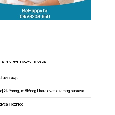
ralne cijevi i razvoj mozga
dravih očiju
oj živčanog, mišićnog i kardiovaskularnog sustava
ivca i rožnice