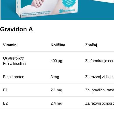
Gravidon A
Vitamini
Količina
Značaj
Quatrefolic
®
400 μg
Za formiranje neu
Folna kiselina
Βeta karoten
3 mg
Za razvoj vida i z
B1
2.1 mg
Za pravilan razv
B2
2.4 mg
Za razvoj očnog ž