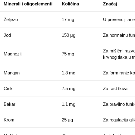
Minerali i oligoelementi
Količina
Značaj
Željezo
17 mg
U prevenciji ane
Jod
150 μg
Za normalnu funkc
Za mišićni razv
Magnezij
75 mg
krvnog tlaka u t
Mangan
1.8 mg
Za formiranje ko
Cink
7.5 mg
Za rast tkiva
Bakar
1.1 mg
Za pravilno funk
Krom
25 μg
Za regulaciju gli