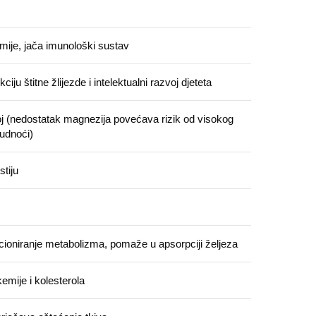
mije, jača imunološki sustav
iju štitne žlijezde i intelektualni razvoj djeteta
oj (nedostatak magnezija povećava rizik od visokog
rudnoći)
stiju
cioniranje metabolizma, pomaže u apsorpciji željeza
kemije i kolesterola