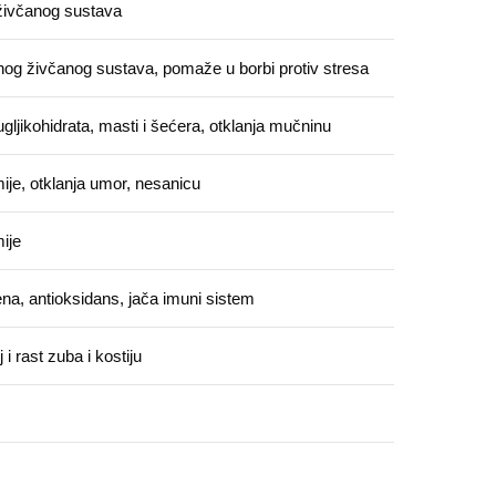
 živčanog sustava
lnog živčanog sustava, pomaže u borbi protiv stresa
ljikohidrata, masti i šećera, otklanja mučninu
ije, otklanja umor, nesanicu
ije
na, antioksidans, jača imuni sistem
 i rast zuba i kostiju