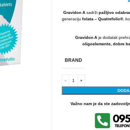
Gravidon A
sadrži
pažljivo odabra
generaciju
folata – Quatrefolic®
, k
Gravidon A
je dodatak prehra
oligoelemente, dobre ba
BRAND
DODA
Važno nam je da ste zadovolj