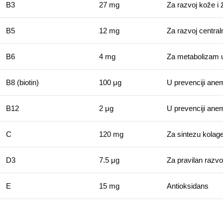
B3
27 mg
Za razvoj kože i
B5
12 mg
Za razvoj centra
B6
4 mg
Za metabolizam ug
B8 (biotin)
100 μg
U prevenciji anem
B12
2 μg
U prevenciji anem
C
120 mg
Za sintezu kolage
D3
7.5 μg
Za pravilan razvoj
E
15 mg
Antioksidans