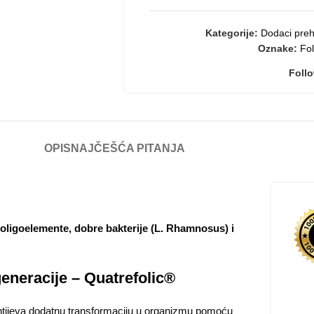
Kategorije:
Dodaci preh
Oznake:
Fol
Foll
OPIS
NAJČEŠĆA PITANJA
 oligoelemente, dobre bakterije (L. Rhamnosus) i
generacije – Quatrefolic®
htijeva dodatnu transformaciju u organizmu pomoću