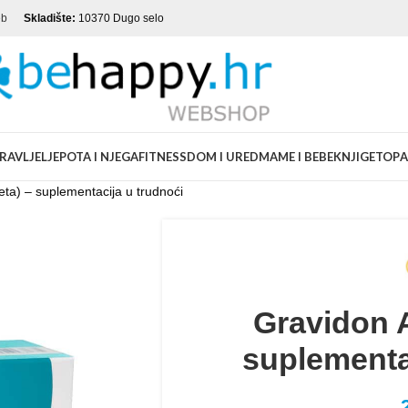
eb
Skladište:
10370 Dugo selo
RAVLJE
LJEPOTA I NJEGA
FITNESS
DOM I URED
MAME I BEBE
KNJIGE
TOP
A
eta) – suplementacija u trudnoći
Gravidon A
suplementa