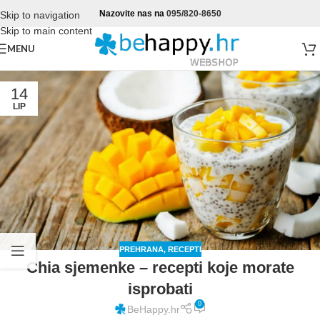
Nazovite nas na
095/820-8650
Skip to navigation
Skip to main content
MENU
14
LIP
PREHRANA
,
RECEPTI
Chia sjemenke – recepti koje morate
isprobati
0
BeHappy.hr