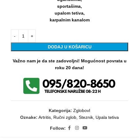
sportašima,
upalom tetiva,
karpalnim kanalom
DODAJ U KOŠARICU
Važno nam je da ste zadovoljni! Mogućnost povrata u
roku 20 dana!
Kategorija:
ZglobovI
Oznake:
Artritis
,
Ručni zglob
,
Steznik
,
Upala tetiva
Follow: