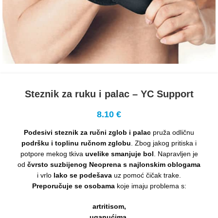
Steznik za ruku i palac – YC Support
8.10
€
Podesivi steznik za ručni zglob i palac
pruža odličnu
podršku i toplinu ručnom zglobu
. Zbog jakog pritiska i
potpore mekog tkiva
uvelike smanjuje bol
. Napravljen je
od
čvrsto suzbijenog Neoprena s najlonskim oblogama
i vrlo
lako se podešava
uz pomoć čičak trake.
Preporučuje se osobama
koje imaju problema s:
artritisom,
uganućima,