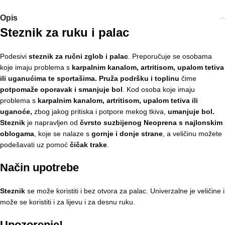
Opis
Steznik za ruku i palac
Podesivi
steznik za ručni zglob i palac
. Preporučuje se osobama
koje imaju problema s
karpalnim kanalom, artritisom, upalom tetiva
ili uganućima te sportašima.
Pruža podršku i toplinu
čime
potpomaže oporavak i smanjuje bol
. Kod osoba koje imaju
problema s
karpalnim kanalom, artritisom, upalom tetiva ili
uganoće,
zbog jakog pritiska i potpore mekog tkiva,
umanjuje bol.
Steznik
je napravljen od
čvrsto suzbijenog Neoprena s najlonskim
oblogama
, koje se nalaze s
gornje i donje strane
, a veličinu možete
podešavati uz pomoć
čičak trake
.
Način upotrebe
Steznik
se može koristiti i bez otvora za palac. Univerzalne je veličine i
može se koristiti i za lijevu i za desnu ruku.
Upozorenje!