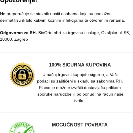
Ne preporučuje se staznik nositi osobama koje su podložne
dermatitisu ili bilo kakvim kožnim infekcijama te otvorenim ranama.
Odgovoran za RH:
BioOrto obrt za trgovinu i usluge, Ozaljska ul. 96,
10000, Zagreb
100% SIGURNA KUPOVINA
U našoj trgovini kupujete sigurno, a Vaši
podaci su zaštićeni u skladu sa zakonima RH.
Plaćanje možete izvršiti dostavljaču prilikom
isporuke narudžbe ili po ponudi na račun naše
tvrtke.
MOGUĆNOST POVRATA