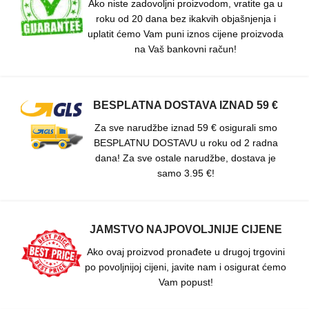
Ako niste zadovoljni proizvodom, vratite ga u
roku od 20 dana bez ikakvih objašnjenja i
uplatit ćemo Vam puni iznos cijene proizvoda
na Vaš bankovni račun!
BESPLATNA DOSTAVA IZNAD 59 €
Za sve narudžbe iznad 59 € osigurali smo
BESPLATNU DOSTAVU u roku od 2 radna
dana! Za sve ostale narudžbe, dostava je
samo 3.95 €!
JAMSTVO NAJPOVOLJNIJE CIJENE
Ako ovaj proizvod pronađete u drugoj trgovini
po povoljnijoj cijeni, javite nam i osigurat ćemo
Vam popust!