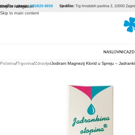
arudžbe i pitanja:
Skip to navigation
095/820-8650
Sjedište:
Trg hrvatskih pavlina 3, 10000 Zagr
Skip to main content
NASLOVNICA
ZD
Početna
Trgovina
Zdravlje
Jodirani Magnezij Klorid u Spreju – Jadrank