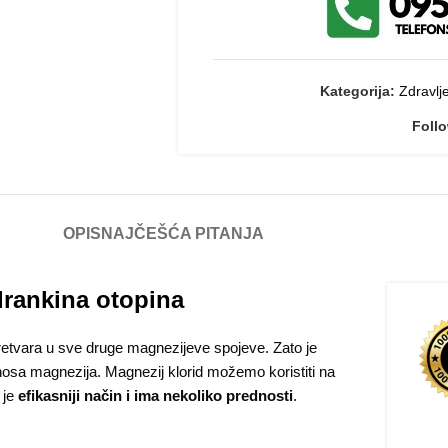
Kategorija:
Zdravlj
Foll
OPIS
NAJČEŠĆA PITANJA
drankina otopina
etvara u sve druge magnezijeve spojeve. Zato je
unosa magnezija. Magnezij klorid možemo koristiti na
 je
efikasniji način i ima nekoliko prednosti
.