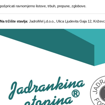
pošpricati ravnomjerno listove, trbuh, prepune, zglobove.
Na tržište stavlja
: JadroMel j.d.o.o., Ulica Ljudevita Gaja 12, Križevc