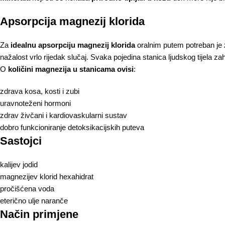
Apsorpcija magnezij klorida
Za
idealnu apsorpciju magnezij klorida
oralnim putem potreban je
nažalost vrlo rijedak slučaj. Svaka pojedina stanica ljudskog tijela za
O
količini magnezija u stanicama ovisi
:
zdrava kosa, kosti i zubi
uravnoteženi hormoni
zdrav živčani i kardiovaskularni sustav
dobro funkcioniranje detoksikacijskih puteva
Sastojci
kalijev jodid
magnezijev klorid hexahidrat
pročišćena voda
eterično ulje naranče
Način primjene