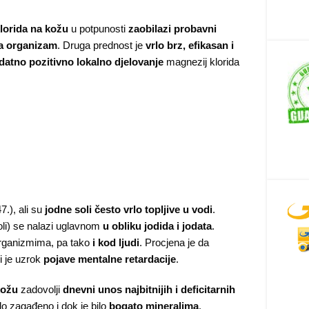
lorida na kožu
u potpunosti
zaobilazi probavni
za organizam
. Druga prednost je
vrlo brz, efikasan i
datno pozitivno lokalno djelovanje
magnezij klorida
7.), ali su
jodne soli često vrlo topljive u vodi
.
 soli) se nalazi uglavnom
u obliku jodida i jodata
.
ganizmima, pa tako
i kod ljudi
. Procjena je da
i je uzrok
pojave mentalne retardacije
.
kožu
zadovolji
dnevni unos najbitnijih i deficitarnih
lo zagađeno i dok je bilo
bogato mineralima
.