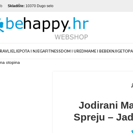
eb
Skladište:
10370 Dugo selo
RAVLJE
LJEPOTA I NJEGA
FITNESS
DOM I URED
MAME I BEBE
KNJIGE
TOP
A
ina otopina
Jodirani Ma
Spreju – Ja