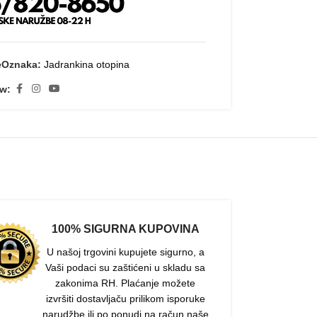
e
Oznaka:
Jadrankina otopina
ow:
100% SIGURNA KUPOVINA
U našoj trgovini kupujete sigurno, a
Vaši podaci su zaštićeni u skladu sa
zakonima RH. Plaćanje možete
izvršiti dostavljaču prilikom isporuke
narudžbe ili po ponudi na račun naše