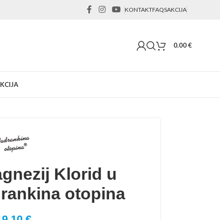
KONTAKT
FAQS
AKCIJA
0.00
€
KCIJA
gnezij Klorid u
drankina otopina
19.10
€