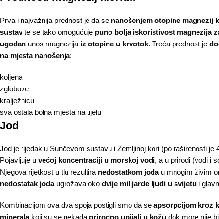
Prva i najvažnija prednost je da se
nanošenjem otopine magnezij k
sustav
te se tako omogućuje
puno bolja iskoristivost magnezija 
ugodan
unos magnezija
iz otopine u krvotok
. Treća prednost je
do
na mjesta nanošenja
:
koljena
zglobove
kralježnicu
sva ostala bolna mjesta na tijelu
Jod
Jod je rijedak u Sunčevom sustavu i Zemljinoj kori (po raširenosti je 4
Pojavljuje u
većoj koncentraciji u morskoj vodi
, a u prirodi (vodi i
Njegova rijetkost u tlu rezultira
nedostatkom joda
u mnogim živim or
nedostatak joda
ugrožava oko
dvije milijarde ljudi u svijetu
i glavn
Kombinacijom ova dva spoja postigli smo da se
apsorpcijom kroz 
minerala
koji su se nekada
prirodno upijali u kožu
dok more nije bi