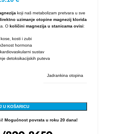
agnezija
koji naš metabolizam pretvara u sve
direktno uzimanje otopine magnezij klorida
ja. O
količini magnezija u stanicama ovisi
:
 kose, kosti i zubi
eženost hormona
i kardiovaskularni sustav
nje detoksikacijskih puteva
Jadrankina otopina
J U KOŠARICU
ni! Mogućnost povrata u roku 20 dana!