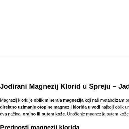
Jodirani Magnezij Klorid u Spreju – Ja
Magnezij klorid je
oblik minerala magnezija
koji naš metabolizam pr
direktno uzimanje otopine magnezij klorida u vodi
najbolji oblik 
dva načina,
oralno ili putem kože
. Unošenje magnezija putem kože
Prednosti magnezij klorida