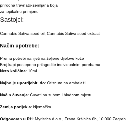
prirodna travnato-zemljana boja
za topikalnu primjenu
Sastojci:
Cannabis Sativa seed oil, Cannabis Sativa seed extract
Način upotrebe
:
Prema potrebi nanijeti na željene dijelove kože
Broj kapi postepeno prilagodite individualnim porebama
Neto količina
: 10ml
Najbolje upotrijebiti do
: Otisnuto na ambalaži
Način čuvanja
: Čuvati na suhom i hladnom mjestu.
Zemlja porijekla
: Njemačka
Odgovoran u RH
: Myristica d.o.o., Frana Kršinića 6b, 10 000 Zagreb