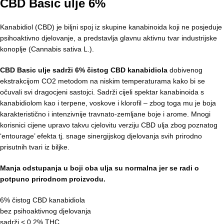
CBD Basic ulje 6%
Kanabidiol (CBD) je biljni spoj iz skupine kanabinoida koji ne posjeduje
psihoaktivno djelovanje, a predstavlja glavnu aktivnu tvar industrijske
konoplje (Cannabis sativa L.).
CBD Basic ulje sadrži 6% čistog CBD kanabidiola
dobivenog
ekstrakcijom CO2 metodom na niskim temperaturama kako bi se
očuvali svi dragocjeni sastojci. Sadrži cijeli spektar kanabinoida s
kanabidiolom kao i terpene, voskove i klorofil – zbog toga mu je boja
karakteristično i intenzivnije travnato-zemljane boje i arome. Mnogi
korisnici cijene upravo takvu cjelovitu verziju CBD ulja zbog poznatog
‘entourage’ efekta tj. snage sinergijskog djelovanja svih prirodno
prisutnih tvari iz biljke.
Manja odstupanja u boji oba ulja su normalna jer se radi o
potpuno prirodnom proizvodu.
6% čistog CBD kanabidiola
bez psihoaktivnog djelovanja
sadrži < 0,2% THC