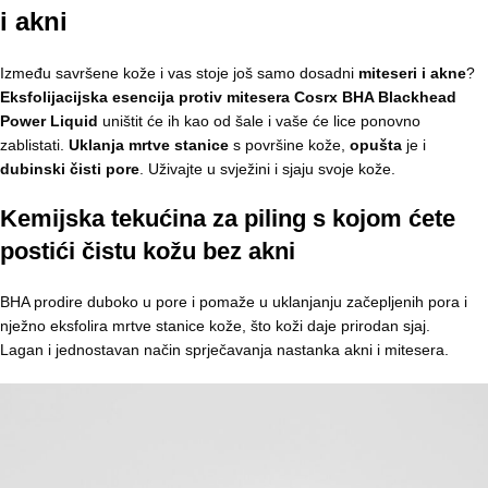
i akni
Između savršene kože i vas stoje još samo dosadni
miteseri i akne
?
Eksfolijacijska esencija protiv mitesera Cosrx BHA Blackhead
Power Liquid
uništit će ih kao od šale i vaše će lice ponovno
zablistati.
Uklanja mrtve stanice
s površine kože,
opušta
je i
dubinski čisti pore
. Uživajte u svježini i sjaju svoje kože.
Kemijska tekućina za piling s kojom ćete
postići čistu kožu bez akni
BHA prodire duboko u pore i pomaže u uklanjanju začepljenih pora i
nježno eksfolira mrtve stanice kože, što koži daje prirodan sjaj.
Lagan i jednostavan način sprječavanja nastanka akni i mitesera.