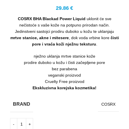
29.86
€
COSRX BHA Blackad Power Liquid
uklonit će sve
nečistoće s vaše kože na potpuno prirodan način.
Jedinstveni sastojci prodiru duboko u kožu te uklanjaju
mrtve stanice, akne i mitesere
, dok voda vrbine kore
čisti
pore i vraća koži nježnu teksturu
.
nježno uklanja mrtve stanice kože
prodire duboko u kožu i čisti začepljene pore
bez parabena
veganski proizvod
Cruelty Free proizvod
Ekskluzivna korejska kozmetika!
BRAND
COSRX