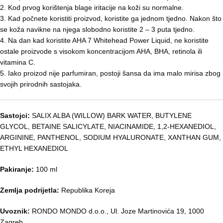
2. Kod prvog korištenja blage iritacije na koži su normalne.
3. Kad počnete koristiti proizvod, koristite ga jednom tjedno. Nakon što
se koža navikne na njega slobodno koristite 2 – 3 puta tjedno.
4. Na dan kad koristite AHA 7 Whitehead Power Liquid, ne koristite
ostale proizvode s visokom koncentracijom AHA, BHA, retinola ili
vitamina C.
5. Iako proizod nije parfumiran, postoji šansa da ima malo mirisa zbog
svojih prirodnih sastojaka.
Sastojci:
SALIX ALBA (WILLOW) BARK WATER, BUTYLENE
GLYCOL, BETAINE SALICYLATE, NIACINAMIDE, 1,2-HEXANEDIOL,
ARGININE, PANTHENOL, SODIUM HYALURONATE, XANTHAN GUM,
ETHYL HEXANEDIOL
Pakiranje:
100 ml
Zemlja podrijetla:
Republika Koreja
Uvoznik:
RONDO MONDO d.o.o., Ul. Joze Martinovića 19, 1000
Zagreb