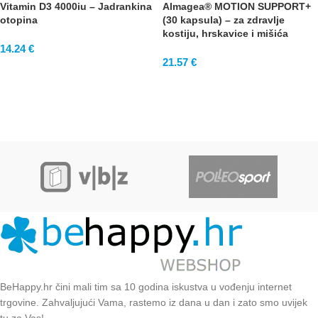
Vitamin D3 4000iu – Jadrankina
Almagea® MOTION SUPPORT+
otopina
(30 kapsula) – za zdravlje
kostiju, hrskavice i mišića
14.24
€
21.57
€
BeHappy.hr čini mali tim sa 10 godina iskustva u vođenju internet
trgovine. Zahvaljujući Vama, rastemo iz dana u dan i zato smo uvijek
tu za Vas!