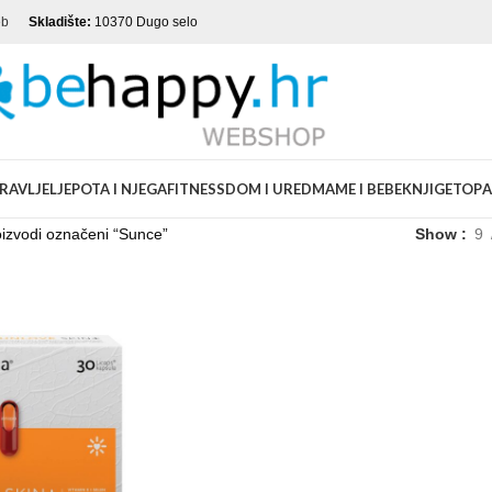
eb
Skladište:
10370 Dugo selo
RAVLJE
LJEPOTA I NJEGA
FITNESS
DOM I URED
MAME I BEBE
KNJIGE
TOP
A
izvodi označeni “Sunce”
Show
9