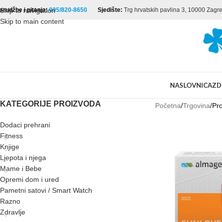
arudžbe i pitanja:
Skip to navigation
095/820-8650
Sjedište:
Trg hrvatskih pavlina 3, 10000 Zagr
Skip to main content
NASLOVNICA
ZD
KATEGORIJE PROIZVODA
Početna
Trgovina
Pro
Dodaci prehrani
Fitness
Knjige
Ljepota i njega
Mame i Bebe
Opremi dom i ured
Pametni satovi / Smart Watch
Razno
Zdravlje