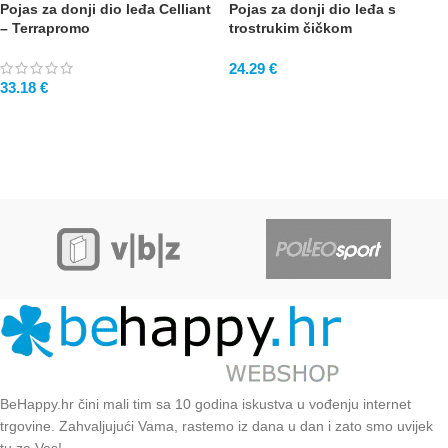
Pojas za donji dio leđa Celliant
Pojas za donji dio leđa s
– Terrapromo
trostrukim čičkom
24.29
€
33.18
€
BeHappy.hr čini mali tim sa 10 godina iskustva u vođenju internet
trgovine. Zahvaljujući Vama, rastemo iz dana u dan i zato smo uvijek
tu za Vas!