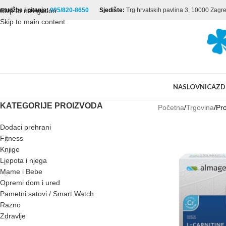
arudžbe i pitanja:
Skip to navigation
095/820-8650
Sjedište:
Trg hrvatskih pavlina 3, 10000 Zagr
Skip to main content
NASLOVNICA
ZD
KATEGORIJE PROIZVODA
Početna
Trgovina
Pro
Dodaci prehrani
Fitness
Knjige
Ljepota i njega
Mame i Bebe
Opremi dom i ured
Pametni satovi / Smart Watch
Razno
Zdravlje