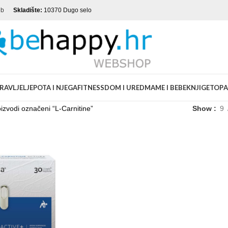
eb
Skladište:
10370 Dugo selo
RAVLJE
LJEPOTA I NJEGA
FITNESS
DOM I URED
MAME I BEBE
KNJIGE
TOP
A
izvodi označeni “L-Carnitine”
Show
9