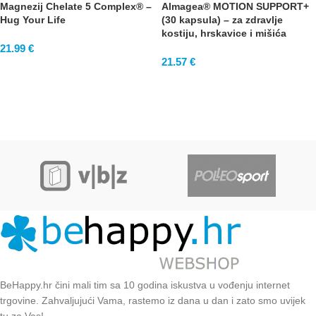
Magnezij Chelate 5 Complex® –
Almagea® MOTION SUPPORT+
Hug Your Life
(30 kapsula) – za zdravlje
kostiju, hrskavice i mišića
21.99
€
21.57
€
BeHappy.hr čini mali tim sa 10 godina iskustva u vođenju internet
trgovine. Zahvaljujući Vama, rastemo iz dana u dan i zato smo uvijek
tu za Vas!