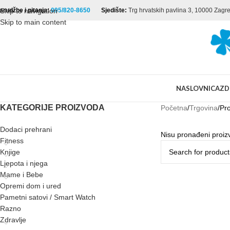
arudžbe i pitanja:
Skip to navigation
095/820-8650
Sjedište:
Trg hrvatskih pavlina 3, 10000 Zagr
Skip to main content
NASLOVNICA
ZD
KATEGORIJE PROIZVODA
Početna
Trgovina
Pro
Dodaci prehrani
Nisu pronađeni proiz
Fitness
Knjige
Ljepota i njega
Mame i Bebe
Opremi dom i ured
Pametni satovi / Smart Watch
Razno
Zdravlje