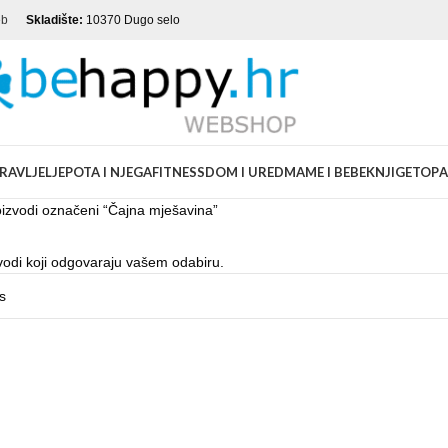
eb
Skladište:
10370 Dugo selo
RAVLJE
LJEPOTA I NJEGA
FITNESS
DOM I URED
MAME I BEBE
KNJIGE
TOP
A
izvodi označeni “Čajna mješavina”
vodi koji odgovaraju vašem odabiru.